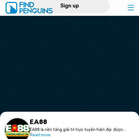
Sign up
Log in
Home
Print a book
Flyover video
Explore
Support
EA88
EA88 là nền tảng giải trí trực tuyến hiện đại, được
nhiều người dùng quan tâm nhờ giao diện thân thiện
Read more