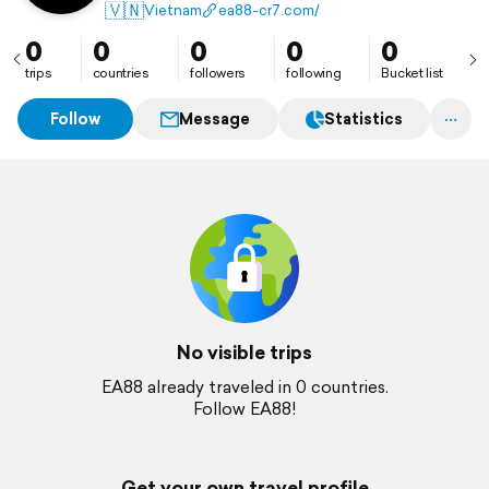
và hệ thống vận hành ổn định. Với khả năng tương
🇻🇳
Vietnam
ea88-cr7.com/
thích trên nhiều thiết bị, nền tảng mang đến trải
nghiệm giải trí thuận tiện.
0
0
0
0
0
trips
countries
followers
following
Bucket list
Follow
Message
Statistics
No visible trips
EA88 already traveled in 0 countries.
Follow EA88!
Get your own travel profile