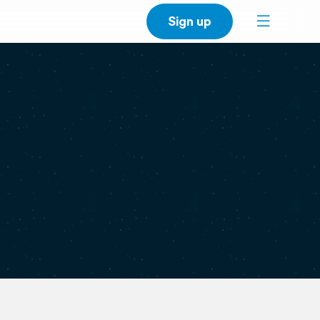
Sign up