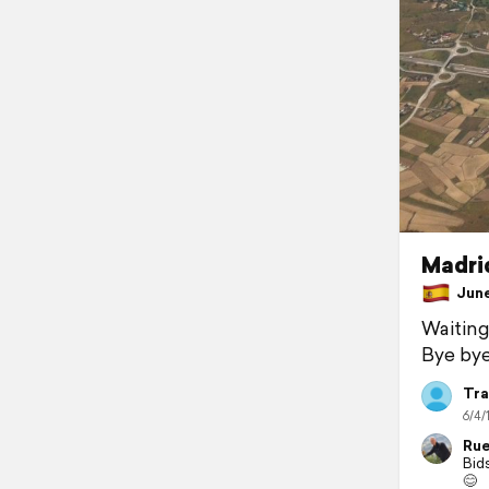
Madrid
June 
Waiting 
Bye bye
Tra
6/4/
Rue
Bid
😊