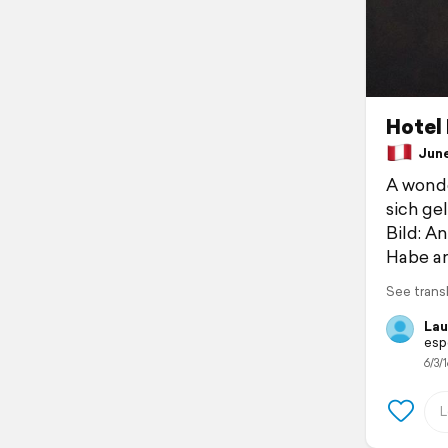
Hotel 
June 
A wonder
sich ge
Bild: A
Habe am
See trans
Lau
esp
6/3/1