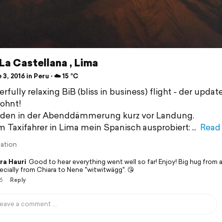
La Castellana , Lima
3, 2016 in Peru ⋅ ☁️ 15 °C
fully relaxing BiB (bliss in business) flight - der updat
lohnt!
nden in der Abenddämmerung kurz vor Landung.
 Taxifahrer in Lima mein Spanisch ausprobiert:
Read
lation
ra Hauri
Good to hear everything went well so far! Enjoy! Big hug from al
ecially from Chiara to Nene "witwitwägg". 😘
6
Reply