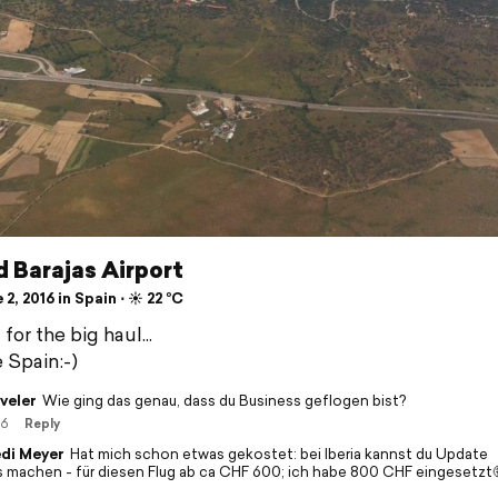
 Barajas Airport
2, 2016 in Spain ⋅ ☀️ 22 °C
for the big haul...
 Spain:-)
veler
Wie ging das genau, dass du Business geflogen bist?
16
Reply
di Meyer
Hat mich schon etwas gekostet: bei Iberia kannst du Update
s machen - für diesen Flug ab ca CHF 600; ich habe 800 CHF eingesetzt