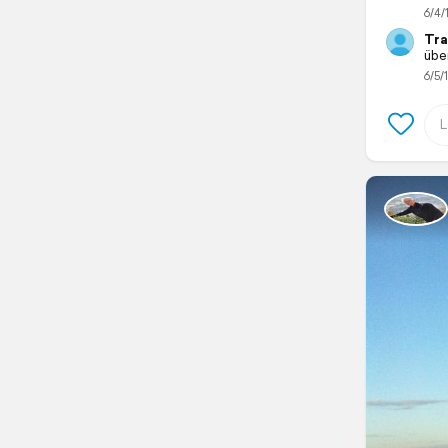
6/4/
Tra
übe
6/5/