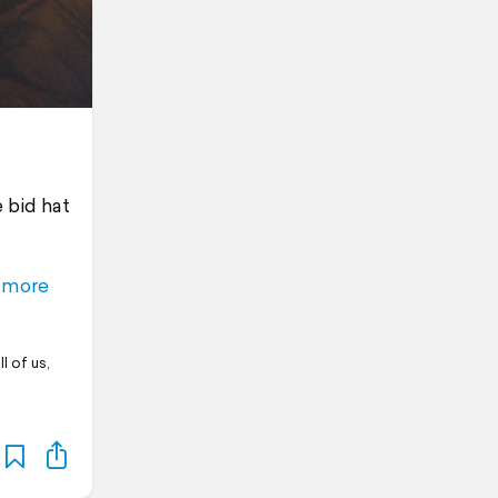
e bid hat
 more
l of us,