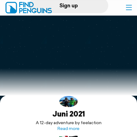
Sign up
Log in
Home
Print a book
Flyover video
Explore
Juni 2021
Support
A 12-day adventure by feelaction
Read more