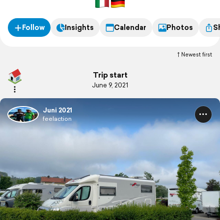
Follow
Insights
Calendar
Photos
S
Newest first
Trip start
June 9, 2021
Juni 2021
feelaction