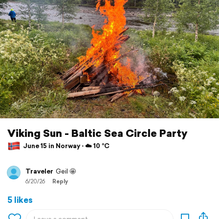
Viking Sun - Baltic Sea Circle Party
June 15 in Norway ⋅ ☁️ 10 °C
Traveler
Geil 🤩
6/20/26
Reply
5 likes