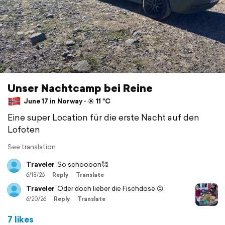
Unser Nachtcamp bei Reine
June 17 in Norway ⋅ ☀️ 11 °C
Eine super Location für die erste Nacht auf den
Lofoten
See translation
Traveler
So schöööön🥰
6/18/26
Reply
Translate
Traveler
Oder doch lieber die Fischdose 😜
6/20/26
Reply
Translate
7 likes