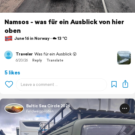
Namsos - was für ein Ausblick von hier
oben
June 16 in Norway ⋅ ☁️ 13 °C
Traveler
Was für ein Ausblick 😲
6/20/26
Reply
Translate
5 likes
Baltic Sea Circle 2026
Feldwegpiloten