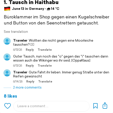
1. Tausch in Haithabu
June 13 in Germany ⋅ 🌧 14 °C
Büroklammer im Shop gegen einen Kugelschreiber
und Button von den Seenotrettern getauscht.
See translation
Traveler
Wollten die nicht gegen eine Moorleiche
tauschen? 🧟‍♂️
6/13/26
Reply
Translate
Guter Tausch, nun noch das "o" gegen das "i" tauschen dann
wissen auch die Wikinger wo ihr seid, [OppaKlaus]
6/13/26
Reply
Translate
Traveler
Gute Fahrt ihr lieben. Immer genug Straße unter den
Reifen gewünscht
6/14/26
Reply
Translate
2 more comments
8 likes