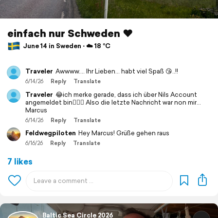
einfach nur Schweden ♥️
June 14 in Sweden ⋅ ☁️ 18 °C
Traveler
Awwww…. Ihr Lieben… habt viel Spaß 😘..!!
6/14/26
Reply
Translate
Traveler
😂ich merke gerade, dass ich über Nils Account
angemeldet bin🤷🏻‍♂️ Also die letzte Nachricht war non mir…
Marcus
6/14/26
Reply
Translate
Feldwegpiloten
Hey Marcus! Grüße gehen raus
6/16/26
Reply
Translate
7 likes
Baltic Sea Circle 2026