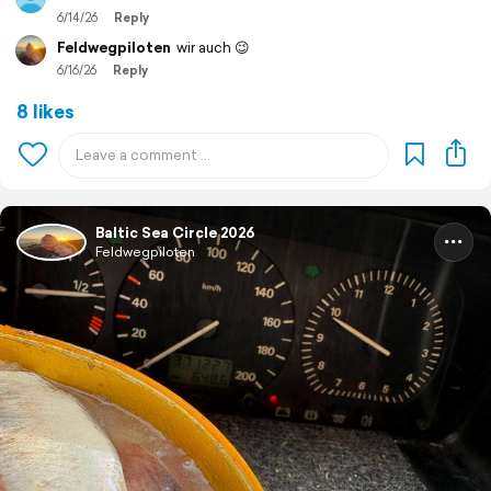
6/14/26
Reply
Feldwegpiloten
wir auch 😉
6/16/26
Reply
8 likes
Baltic Sea Circle 2026
Feldwegpiloten