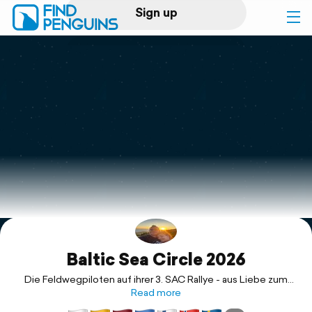
Sign up
Log in
Home
Print a book
Flyover video
Explore
Baltic Sea Circle 2026
Support
Die Feldwegpiloten auf ihrer 3. SAC Rallye - aus Liebe zum
Read more
Norden