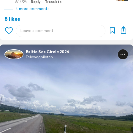
6/14/26
Reply
Translate
4 more comments
8 likes
Baltic Sea Circle 2026
Feldwegpiloten