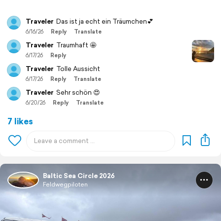
Traveler
Das ist ja echt ein Träumchen💕
6/16/26
Reply
Translate
Traveler
Traumhaft 🤩
6/17/26
Reply
Traveler
Tolle Aussicht
6/17/26
Reply
Translate
Traveler
Sehr schön 😍
6/20/26
Reply
Translate
7 likes
Baltic Sea Circle 2026
Feldwegpiloten