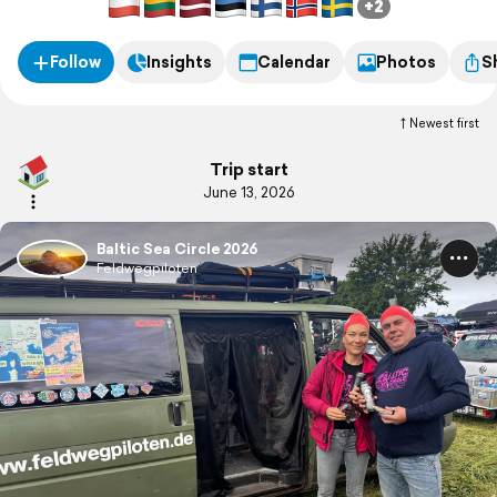
+2
Follow
Insights
Calendar
Photos
S
Newest first
Trip start
June 13, 2026
Baltic Sea Circle 2026
Feldwegpiloten