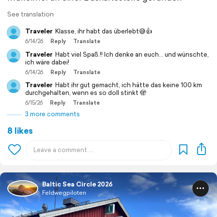
See translation
Traveler
Klasse, ihr habt das überlebt😅👍
6/14/26
Reply
Translate
Traveler
Habt viel Spaß.!! Ich denke an euch… und wünschte,
ich wäre dabei!
6/14/26
Reply
Translate
Traveler
Habt ihr gut gemacht, ich hätte das keine 100 km
durchgehalten, wenn es so doll stinkt 🫣
6/15/26
Reply
Translate
3 more comments
8 likes
Baltic Sea Circle 2026
Feldwegpiloten