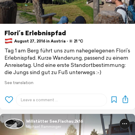
Flori´s Erlebnispfad
August 27, 2016 in Austria ⋅ ☀️ 21 °C
Tag 1 am Berg führt uns zum nahegelegenen Flori´s
Erlebnispfad. Kurze Wanderung, passend zu einem
Anreisetag. Und eine erste Standortbestimmung:
die Jungs sind gut zu Fuß unterwegs :-)
See translation
Millstätter See.Flachau.2k16
Michael Ramminger