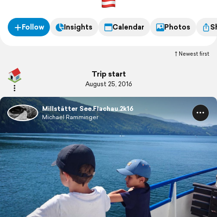
Follow
Insights
Calendar
Photos
S
Newest first
Trip start
August 25, 2016
Millstätter See.Flachau.2k16
Michael Ramminger