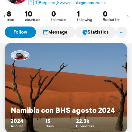
commercio settore industria
🇮🇹
Bergamo
www.gianluigicremonesi.it
8
10
0
1
0
trips
countries
followers
following
Bucket list
Follow
Message
Statistics
Namibia con BHS agosto 2024
2024
15
22.3k
August
days
kilometers