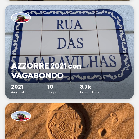
AZZORRE 2021 con
VAGABONDO
2021
10
3.7k
August
days
kilometers