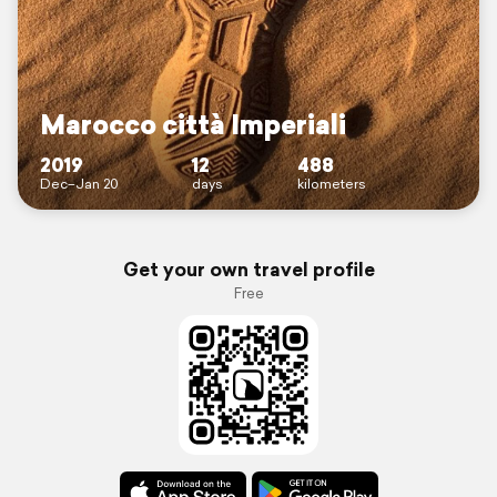
Marocco città Imperiali
2019
12
488
Dec–Jan 20
days
kilometers
Get your own travel profile
Free