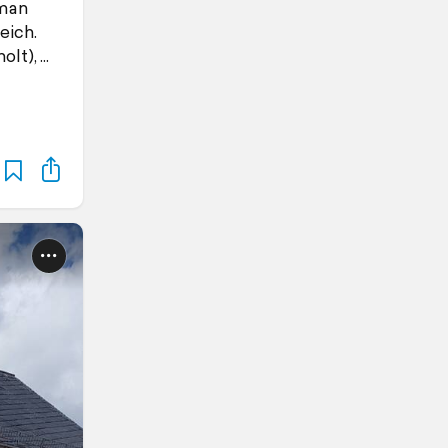
 man
eich.
olt),