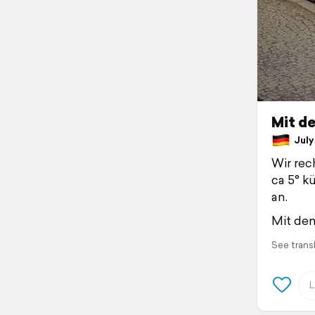
Mit de
July 
Wir rec
ca 5° kü
an.
Mit dem
See trans