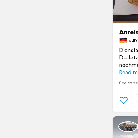
Anreis
July 
Diensta
Die let
nochmal
Read m
See trans