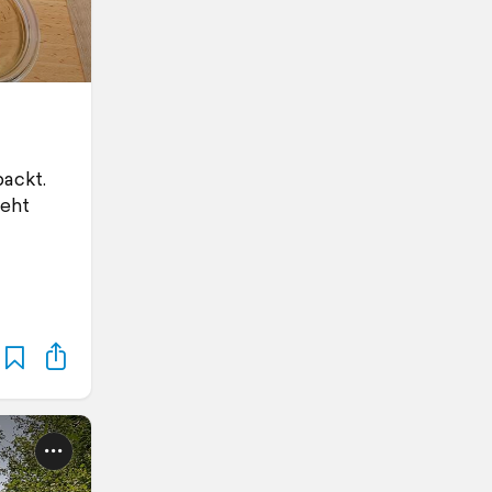
packt.
geht