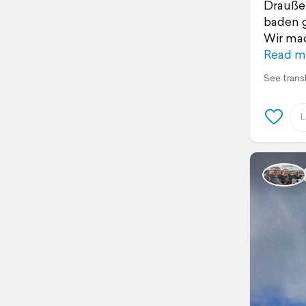
Draußen
baden g
Wir mac
Read m
See trans