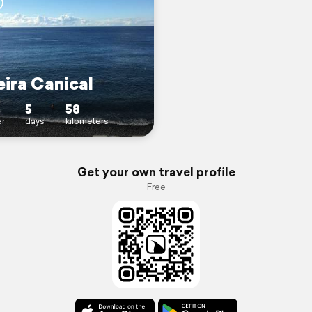
ira Canical
5
58
r
days
kilometers
Get your own travel profile
Free