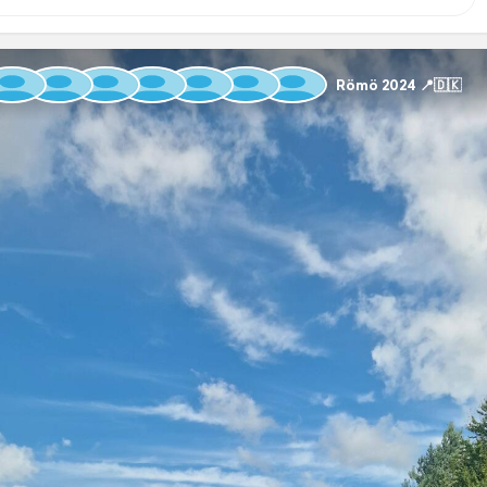
Römö 2024 📍🇩🇰