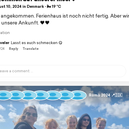
t 10, 2024 in Denmark ⋅ 🌬 19 °C
 angekommen. Ferienhaus ist noch nicht fertig. Aber wir
 unsere Ankunft. 🖤🖤
lation
veler
Lasst es euch schmecken 😋
/24
Reply
Translate
Römö 2024 📍🇩🇰