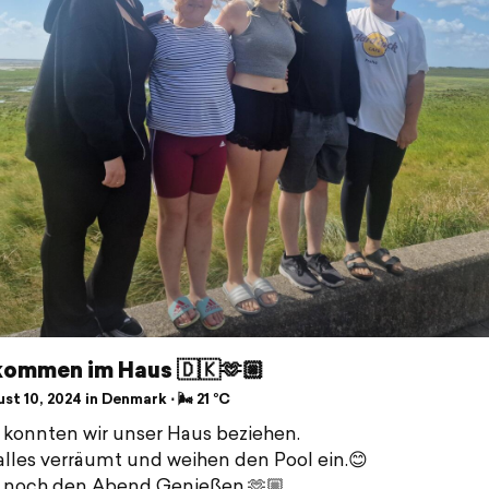
ommen im Haus 🇩🇰🫶🏼
t 10, 2024 in Denmark ⋅ 🌬 21 °C
 konnten wir unser Haus beziehen.
lles verräumt und weihen den Pool ein.😊
h noch den Abend Genießen.🫶🏼