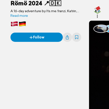
Römö 2024 📍🇩🇰
A 16-day adventure by Its.me.franzi, Katrin,
Rosiii and 5 others
Read more
Follow