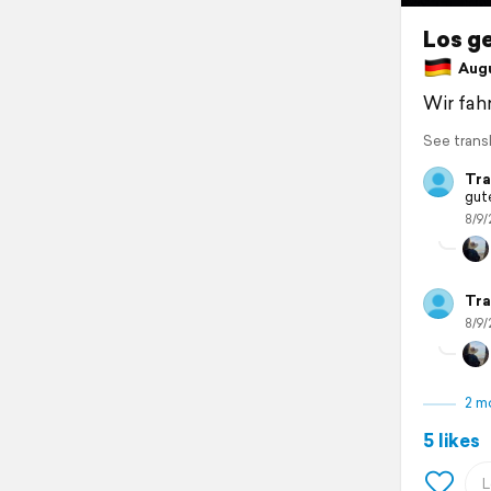
Los ge
Augus
Wir fah
See trans
Tra
gute
8/9/
Tra
8/9/
2 m
5 likes