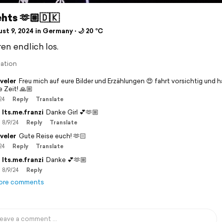
hts 🫶🏼🇩🇰
t 9, 2024 in Germany ⋅ 🌙 20 °C
ren endlich los.
lation
veler
Freu mich auf eure Bilder und Erzählungen 😍 fahrt vorsichtig und h
 Zeit! 🙏🏼
24
Reply
Translate
Its.me.franzi
Danke Girl 💕🫶🏼
8/9/24
Reply
Translate
veler
Gute Reise euch! 🫶🏻
24
Reply
Translate
Its.me.franzi
Danke 💕🫶🏼
8/9/24
Reply
ore comments