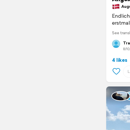
Augus
Endlich
erstmal
See trans
Tra
8/10
4 likes