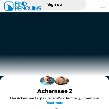
Sign up
Log in
Home
Print a book
Flyover video
Explore
Support
Achernsee 2
Der Achernsee liegt in Baden-Württemberg, unweit von
Baden-Baden und Offenburg. Er ist der größte von einigen
Read more
Baggerseen rund um Achern und liegt im Westen des