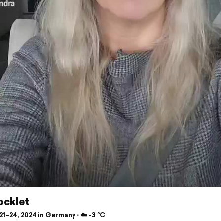
ocklet
1–24, 2024 in Germany ⋅ ☁️ -3 °C