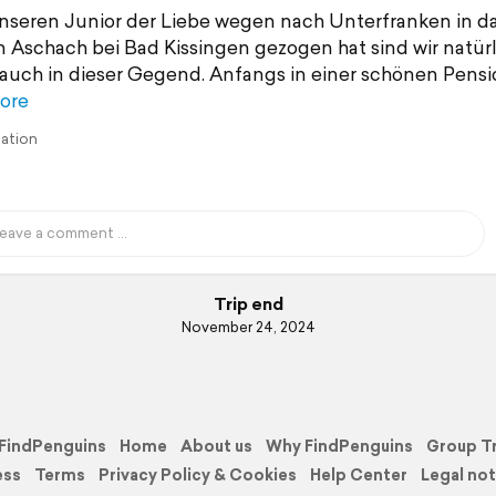
nseren Junior der Liebe wegen nach Unterfranken in d
 Aschach bei Bad Kissingen gezogen hat sind wir natürl
auch in dieser Gegend. Anfangs in einer schönen Pensi
ore
lation
Trip end
November 24, 2024
FindPenguins
Home
About us
Why FindPenguins
Group T
ess
Terms
Privacy Policy & Cookies
Help Center
Legal not