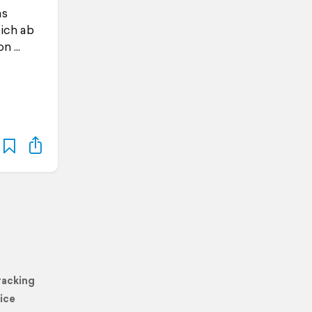
as
ich ab
on
racking
ice