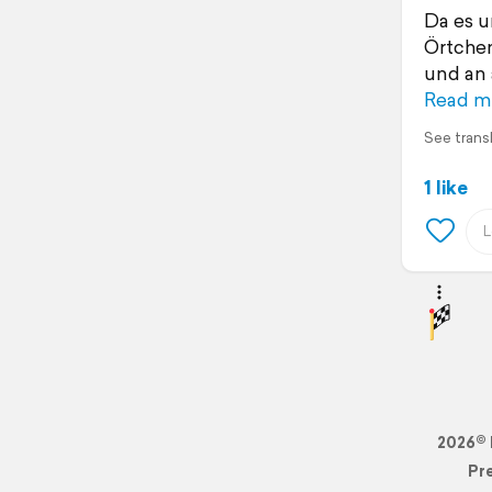
Da es u
Örtchen
und an 
Read m
See trans
1 like
2026© 
Pr