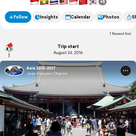
+1
Follow
Insights
Calendar
Photos
S
Newest first
Trip start
August 26, 2016
Asie 2016-2017
Jean-François Charron