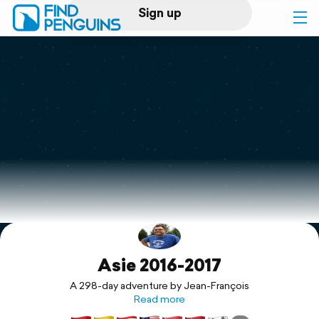
Sign up
Log in
Home
Print a book
Flyover video
Explore
Asie 2016-2017
Support
A 298-day adventure by Jean-François
Read more