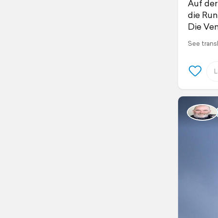
Auf der
die Run
Die Ven
See trans