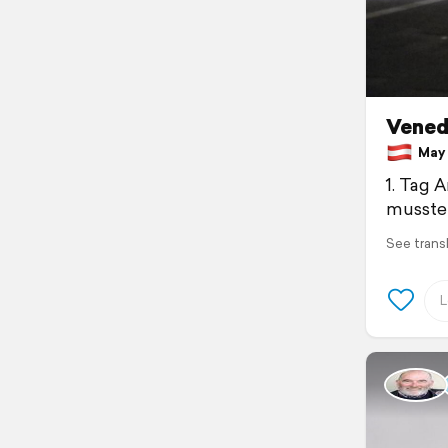
Vened
May 3
1. Tag 
mussten
See trans