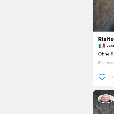
Rialt
June 
Ohne Ri
See trans