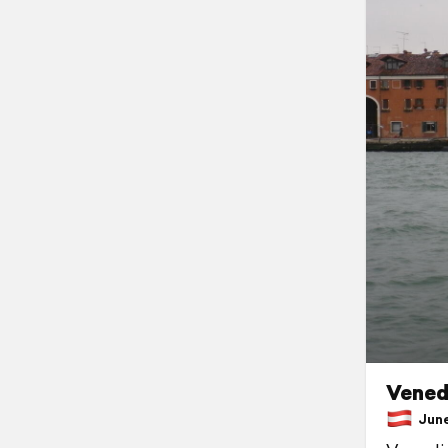
Vened
June 