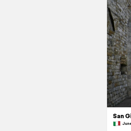
San G
June 