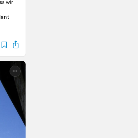
s wir
lant