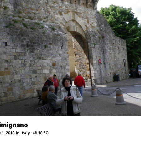
imignano
1, 2013 in Italy ⋅ ⛅ 18 °C