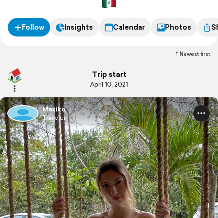
Follow
Insights
Calendar
Photos
S
Newest first
Trip start
April 10, 2021
Mexiko
Traveler