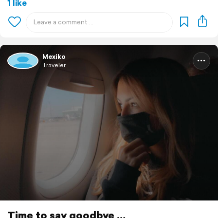
1 like
Mexiko
Traveler
Time to say goodbye …