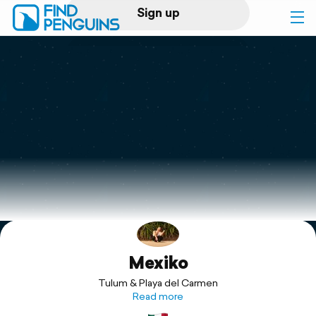
Sign up
Log in
Home
Print a book
Flyover video
Explore
Mexiko
Support
Tulum & Playa del Carmen
Read more