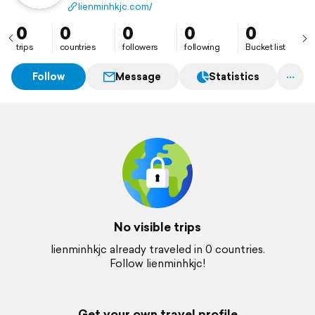
trị toàn cầu. Website: https://lienminhkjc.com/
lienminhkjc.com/
0
0
0
0
0
trips
countries
followers
following
Bucket list
Follow
Message
Statistics
No visible trips
lienminhkjc already traveled in 0 countries.
Follow lienminhkjc!
Get your own travel profile