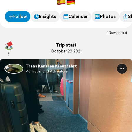
Follow
Insights
Calendar
Photos
S
Newest first
Trip start
October 29, 2021
Trans Kanaren Kreuzfahrt
PK Travel and Adventure