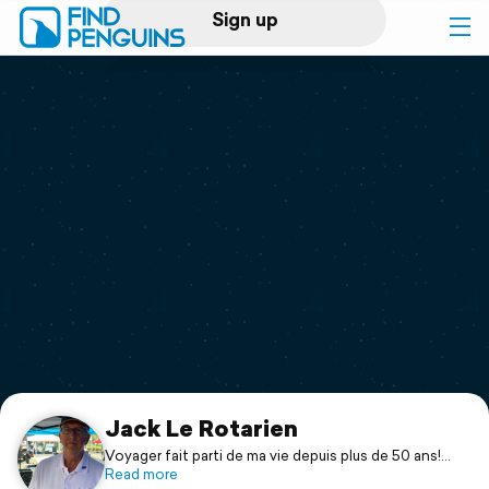
Sign up
Log in
Home
Print a book
Flyover video
Explore
Support
Jack Le Rotarien
Voyager fait parti de ma vie depuis plus de 50 ans!
Lucie et moi, avons toujours rêvé d'aller vers l'ouest et
Read more