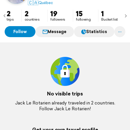
visité notre beau pays, le Canada!
🇨🇦
Québec
Nous voilà parti pour 2 mois avec notre nouveau VR
Winnebago! Peut-être seulement des photos et
2
2
19
15
1
textes!
trips
countries
followers
following
Bucket list
Follow
Message
Statistics
No visible trips
Jack Le Rotarien already traveled in 2 countries.
Follow Jack Le Rotarien!
Get your own travel profile