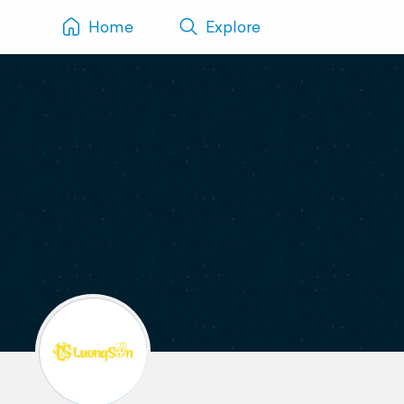
Home
Explore