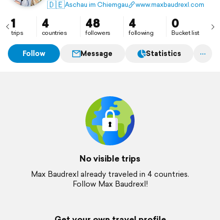
nach zu Fuß zu durchqueren. 2700 km von Lindesnes
🇩🇪
Aschau im Chiemgau
www.maxbaudrexl.com
im Süden bis hoch zum Nordkap. Am 01.06. geht es
los…
1
4
48
4
0
trips
countries
followers
following
Bucket list
Follow
Message
Statistics
No visible trips
Max Baudrexl already traveled in 4 countries.
Follow Max Baudrexl!
Get your own travel profile