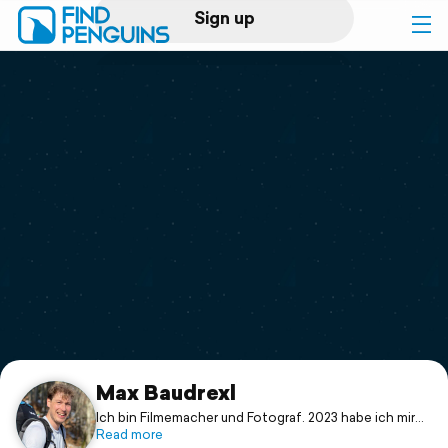
Sign up
Log in
Home
Print a book
Flyover video
Explore
Support
Max Baudrexl
Ich bin Filmemacher und Fotograf. 2023 habe ich mir
den Sommer freigenommen, um Norwegen der Länge
Read more