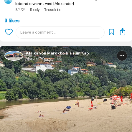
lobend erwähnt wird [Alexander]
8/4/24
Reply
Translate
3 likes
Afrika von Marokko bis zum Kap
Mia and Willy on Tour