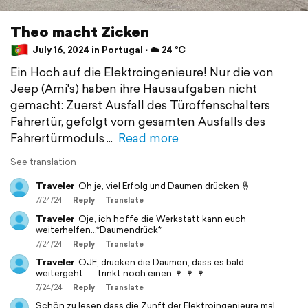
Theo macht Zicken
July 16, 2024 in Portugal ⋅ ☁️ 24 °C
Ein Hoch auf die Elektroingenieure! Nur die von
Jeep (Ami's) haben ihre Hausaufgaben nicht
gemacht: Zuerst Ausfall des Türoffenschalters
Fahrertür, gefolgt vom gesamten Ausfalls des
Fahrertürmoduls
Read more
See translation
Traveler
Oh je, viel Erfolg und Daumen drücken 🤞
7/24/24
Reply
Translate
Traveler
Oje, ich hoffe die Werkstatt kann euch
weiterhelfen...*Daumendrück*
7/24/24
Reply
Translate
Traveler
OJE, drücken die Daumen, dass es bald
weitergeht.......trinkt noch einen 🍷 🍷 🍷
7/24/24
Reply
Translate
Schön zu lesen dass die Zunft der Elektroingenieure mal