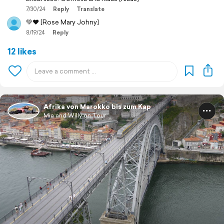
7/30/24
Reply
Translate
💚❤️ [Rose Mary Johny]
8/19/24
Reply
12 likes
Afrika von Marokko bis zum Kap
Mia and Willy on Tour