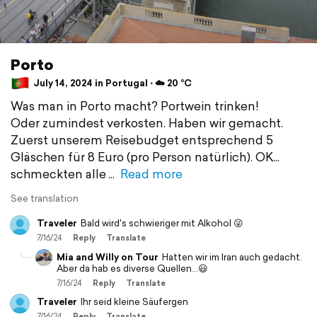
Porto
July 14, 2024 in Portugal ⋅ ☁️ 20 °C
Was man in Porto macht? Portwein trinken!
Oder zumindest verkosten. Haben wir gemacht.
Zuerst unserem Reisebudget entsprechend 5
Gläschen für 8 Euro (pro Person natürlich). OK...
schmeckten alle
Read more
See translation
Traveler
Bald wird's schwieriger mit Alkohol 😜
7/16/24
Reply
Translate
Mia and Willy on Tour
Hatten wir im Iran auch gedacht.
Aber da hab es diverse Quellen...😃
7/16/24
Reply
Translate
Traveler
Ihr seid kleine Säufergen
7/16/24
Reply
Translate