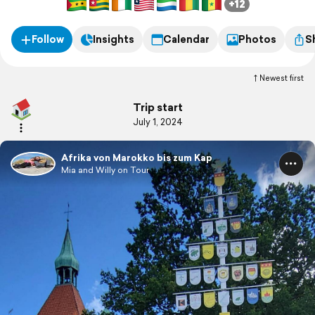
+12
dafür Zeit.
Follow
Insights
Calendar
Photos
S
Newest first
Trip start
July 1, 2024
Afrika von Marokko bis zum Kap
Mia and Willy on Tour