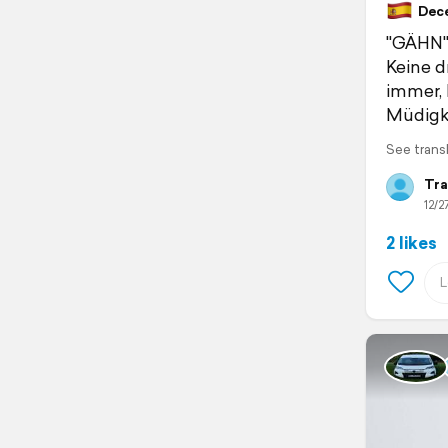
Decem
"GÄHN"
Keine d
immer, 
Müdigke
See trans
Tra
12/2
2 likes