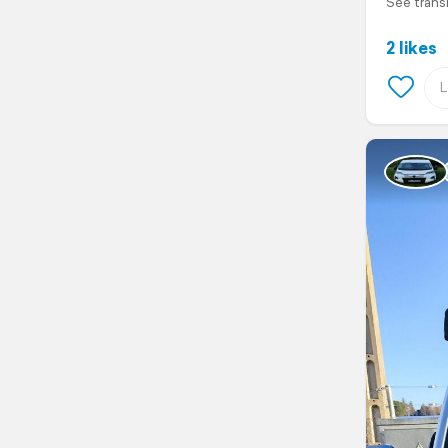
See trans
2 likes