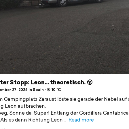
er Stopp: Leon... theoretisch. 😵‍
ber 27, 2024 in Spain ⋅ ☀️ 10 °C
 Campingplatz Zaraust löste sie gerade der Nebel auf a
g Leon aufbrachen.
eg, Sonne da. Super! Entlang der Cordillera Cantabrica
 Als es dann Richtung Leon
Read more