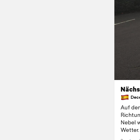
Nächst
Decem
Auf dem
Richtun
Nebel w
Wetter.