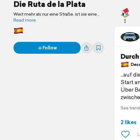
Die Ruta de la Plata
Weit mehr als nur eine Straße, ist sie eine
Zeitreise durch die Geschichte Spaniens,
Read more
ein Zeugnis römischer Ingenieurskunst, ein
Spiegelbild mittelalterlicher Pracht und ein
Fenster zu den kulturellen Schätzen des
Landes.
Follow
Durch 
Decem
...auf d
Start am
Über Be
zwische
See trans
2 likes