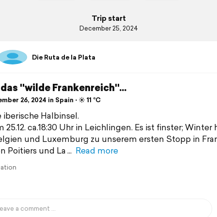
Trip start
December 25, 2024
Die Ruta de la Plata
das "wilde Frankenreich"...
ber 26, 2024 in Spain ⋅ ☀️ 11 °C
ie iberische Halbinsel.
 25.12. ca.18:30 Uhr in Leichlingen. Es ist finster; Winter h
lgien und Luxemburg zu unserem ersten Stopp in Fran
n Poitiers und La
Read more
lation