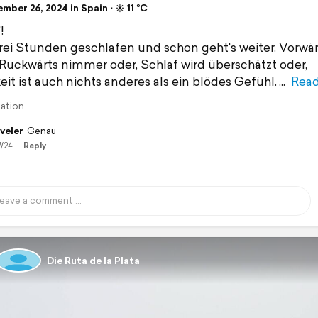
ber 26, 2024 in Spain ⋅ ☀️ 11 °C
!
rei Stunden geschlafen und schon geht's weiter. Vorwär
Rückwärts nimmer oder, Schlaf wird überschätzt oder,
it ist auch nichts anderes als ein blödes Gefühl.
Rea
lation
veler
Genau
7/24
Reply
Die Ruta de la Plata