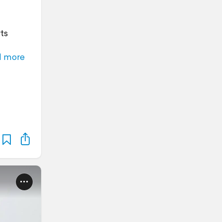
ts
d more