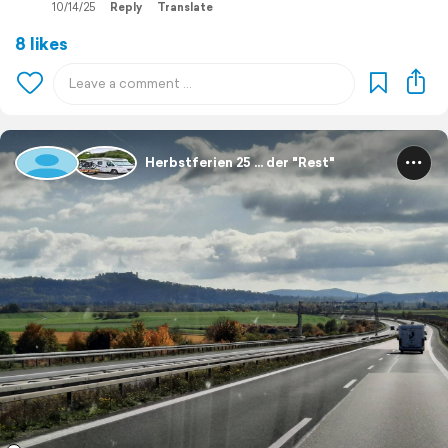
10/14/25
Reply
Translate
8 likes
Herbstferien 25 ... der "Rest"