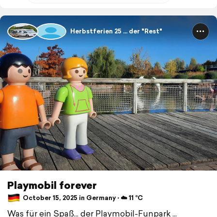
Herbstferien 25 ... der "Rest"
Playmobil forever
October 15, 2025 in Germany ⋅ ☁️ 11 °C
Was für ein Spaß... der Playmobil-Funpark ...