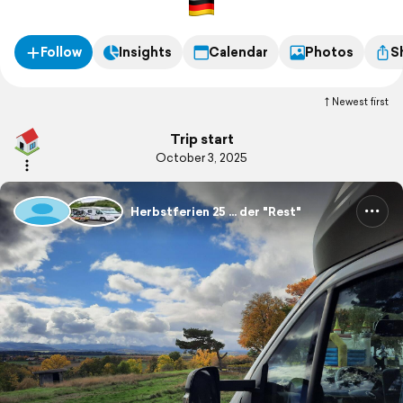
Follow
Insights
Calendar
Photos
S
Newest first
Trip start
October 3, 2025
Herbstferien 25 ... der "Rest"