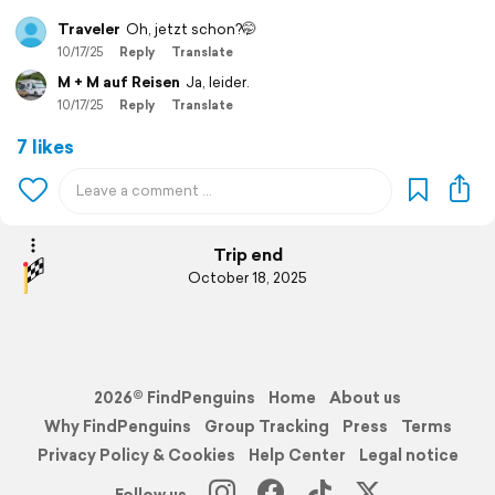
Traveler
Oh, jetzt schon?🤭
10/17/25
Reply
Translate
M + M auf Reisen
Ja, leider.
10/17/25
Reply
Translate
7 likes
Trip end
October 18, 2025
2026© FindPenguins
Home
About us
Why FindPenguins
Group Tracking
Press
Terms
Privacy Policy & Cookies
Help Center
Legal notice
Follow us