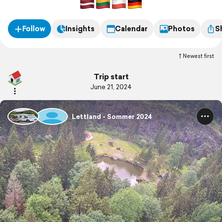
Follow
Insights
Calendar
Photos
S
Newest first
Trip start
June 21, 2024
Lettland - Sommer 2024