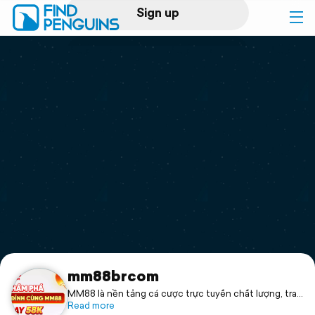
Sign up
Log in
Home
Print a book
Flyover video
Explore
Support
mm88brcom
MM88 là nền tảng cá cược trực tuyến chất lượng, trao
cho người chơi trải nghiệm với slot game đa chủ đề.
Read more