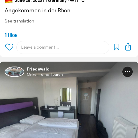
June 28, 2023 in Germany ⋅ ☁️ 17 °C
Angekommen in der Rhön....
See translation
1 like
Friedewald
Onkel Toms Touren