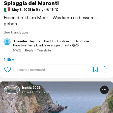
Spiaggia del Maronti
May 8, 2025 in Italy ⋅ ☀️ 18 °C
Essen direkt am Meer..... Was kann es besseres
geben.....
See translation
Traveler
Hey Tom, hast Du Dir direkt im Rom die
Papstwahlen / konklave angeschaut? 😂👋
5/9/25
Reply
Translate
1 like
Ischia 2025
Onkel Toms Touren