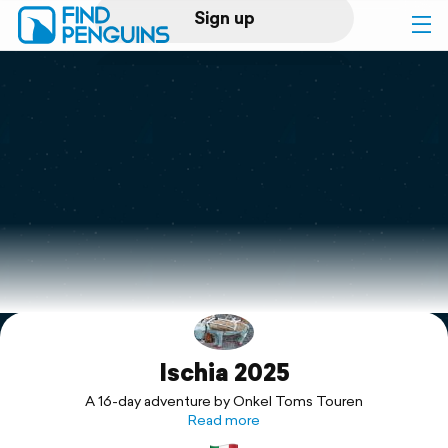
Sign up
Log in
Home
Print a book
Flyover video
Explore
Ischia 2025
Support
A 16-day adventure by Onkel Toms Touren
Read more