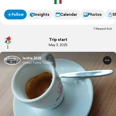
Follow
Insights
Calendar
Photos
S
Newest first
Trip start
May 3, 2025
Ischia 2025
Onkel Toms Touren