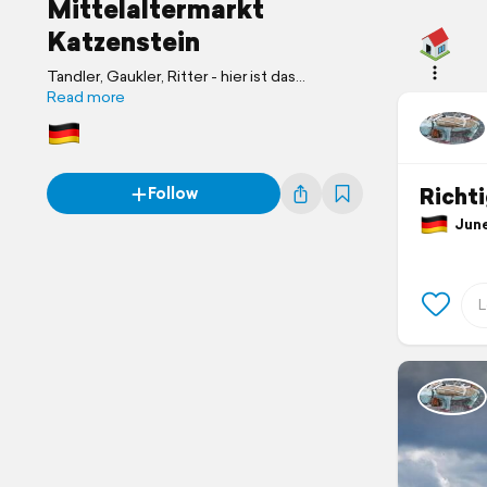
Mittelaltermarkt
Katzenstein
Tandler, Gaukler, Ritter - hier ist das
Mittelalter vertreten.
Read more
Richt
Follow
June