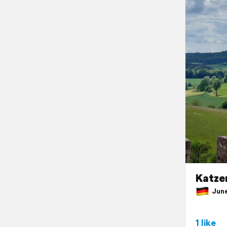
Katze
June 
1 like