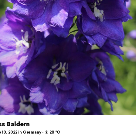
ss Baldern
18, 2022 in Germany ⋅ ☀️ 28 °C