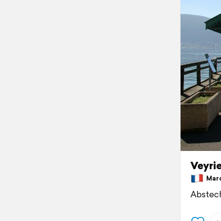
Veyri
March
Abstech