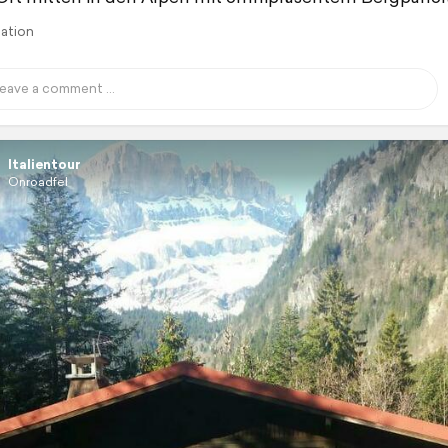
lation
Italientour
Onroadfel