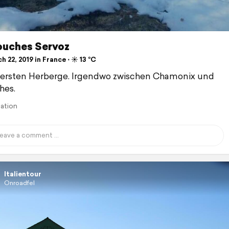
ouches Servoz
 22, 2019 in France ⋅ ☀️ 13 °C
 ersten Herberge. Irgendwo zwischen Chamonix und
hes.
lation
Italientour
Onroadfel