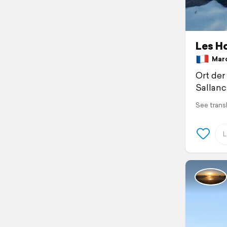
Les H
March
Ort der
Sallanc
See trans