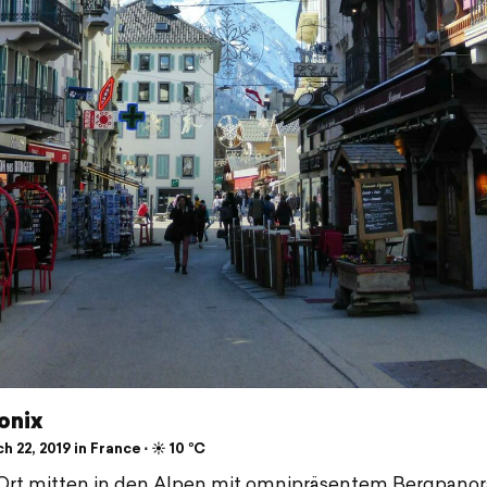
onix
 22, 2019 in France ⋅ ☀️ 10 °C
Ort mitten in den Alpen mit omnipräsentem Bergpano