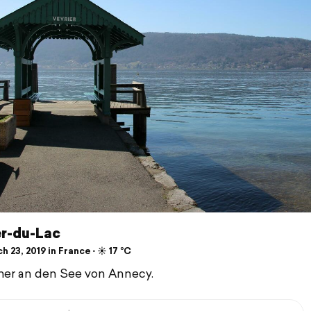
er-du-Lac
 23, 2019 in France ⋅ ☀️ 17 °C
er an den See von Annecy.