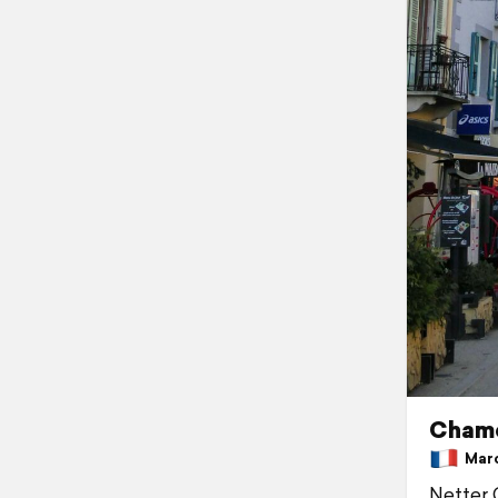
Cham
March
Netter 