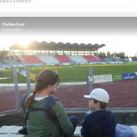
Italientour
Onroadfel