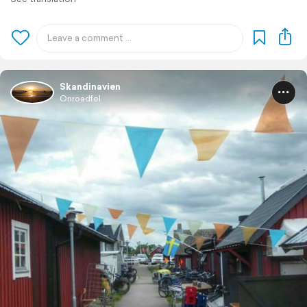
Skandinavien
Onroadfel