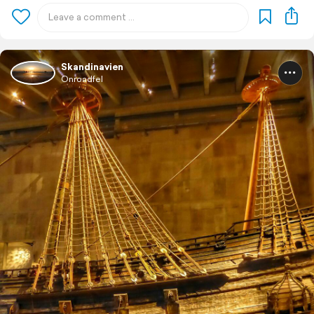
Skandinavien
Onroadfel