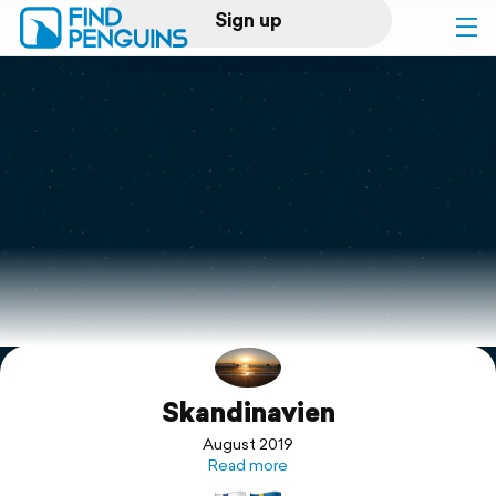
Sign up
Log in
Home
Print a book
Flyover video
Explore
Skandinavien
Support
August 2019
Read more