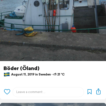
Böder (Öland)
August 11, 2019 in Sweden ⋅ ⛅ 21 °C