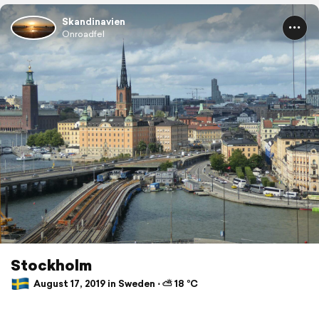
Skandinavien
Onroadfel
Stockholm
August 17, 2019 in Sweden ⋅ ⛅ 18 °C