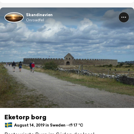
Skandinavien
Onroadfel
Eketorp borg
August 14, 2019 in Sweden ⋅ ⛅ 17 °C