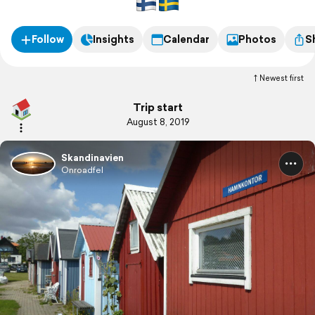
Follow
Insights
Calendar
Photos
S
Newest first
Trip start
August 8, 2019
Skandinavien
Onroadfel