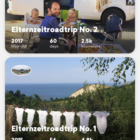
Elternzeitroadtrip No. 2
2017
60
2.5k
May–Jul
days
kilometers
Elternzeitroadtrip No. 1
2015
56
4.8k