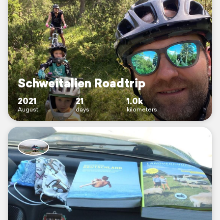
Schweitalien Roadtrip
2021
21
1.0k
August
days
kilometers