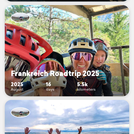
Frankreich Roadtrip 2025
2025
16
5.5k
August
days
kilometers