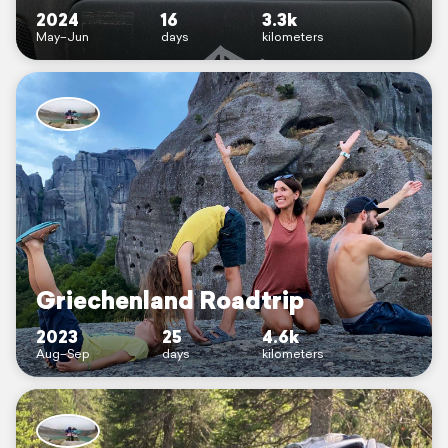
2024
16
3.3k
May–Jun
days
kilometers
Griechenland Roadtrip
2023
25
4.6k
Aug–Sep
days
kilometers