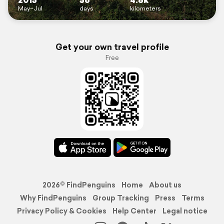
May–Jul
days
kilometers
Get your own travel profile
Free
2026© FindPenguins
Home
About us
Why FindPenguins
Group Tracking
Press
Terms
Privacy Policy & Cookies
Help Center
Legal notice