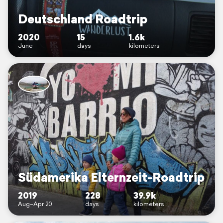
Deutschland Roadtrip
2020
15
1.6k
June
days
kilometers
Südamerika Elternzeit-Roadtrip
2019
228
39.9k
Aug–Apr 20
days
kilometers