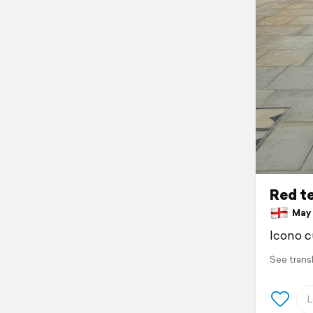
Red te
May 3
Icono cu
See trans