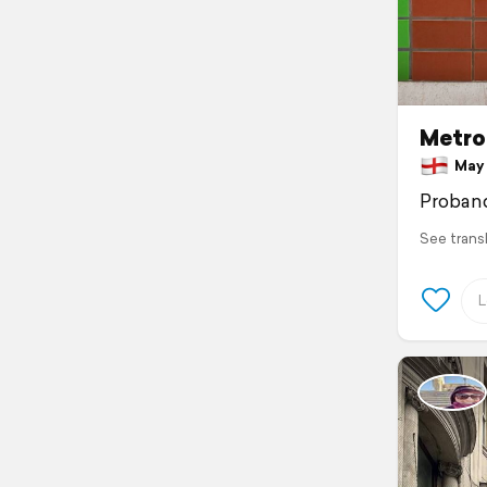
Metro
May 2
Proband
See trans