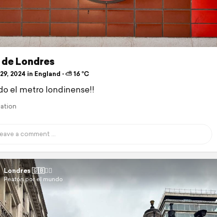
 de Londres
9, 2024 in England ⋅ ⛅ 16 °C
o el metro londinense!!
lation
Londres 🇬🇧💂‍♀️
Peatón por el mundo