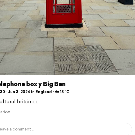
lephone box y Big Ben
0–Jun 3, 2024 in England ⋅ ☁️ 13 °C
ltural británico.
lation