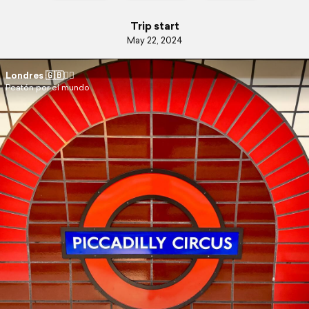
Trip start
May 22, 2024
Londres 🇬🇧💂‍♀️
Peatón por el mundo