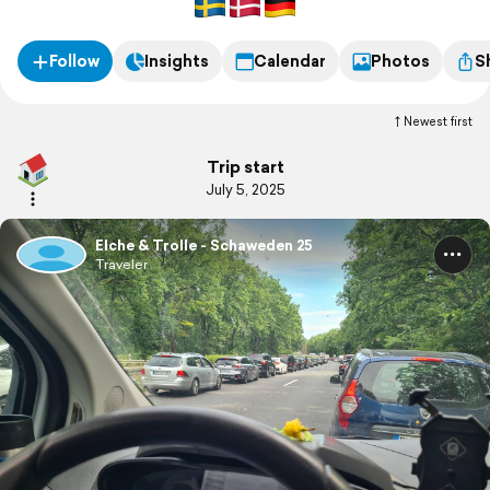
Follow
Insights
Calendar
Photos
S
Newest first
Trip start
July 5, 2025
Elche & Trolle - Schaweden 25
Traveler