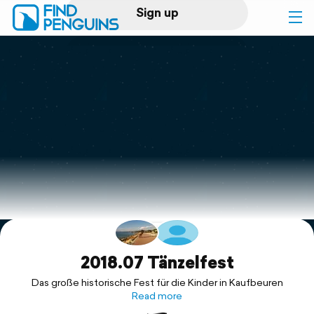
Sign up
Log in
Home
Print a book
Flyover video
Explore
Support
2018.07 Tänzelfest
Das große historische Fest für die Kinder in Kaufbeuren
Read more