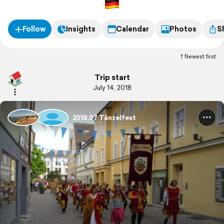
Follow
Insights
Calendar
Photos
S
Newest first
Trip start
July 14, 2018
2018.07 Tänzelfest