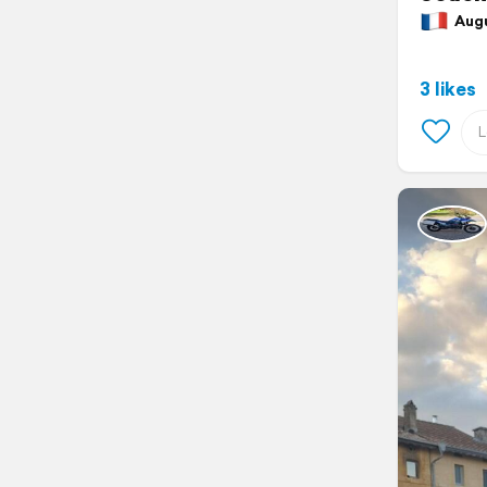
Augus
3 likes