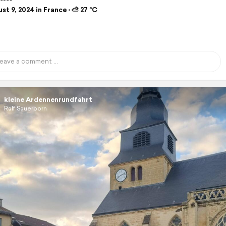
t 9, 2024 in France ⋅ ⛅ 27 °C
kleine Ardennenrundfahrt
Ralf Sauerborn