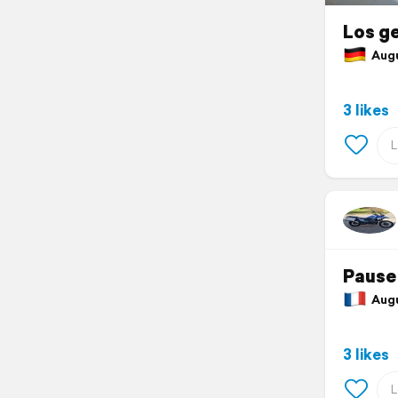
Los ge
Augus
3 likes
Pause 
Augus
3 likes