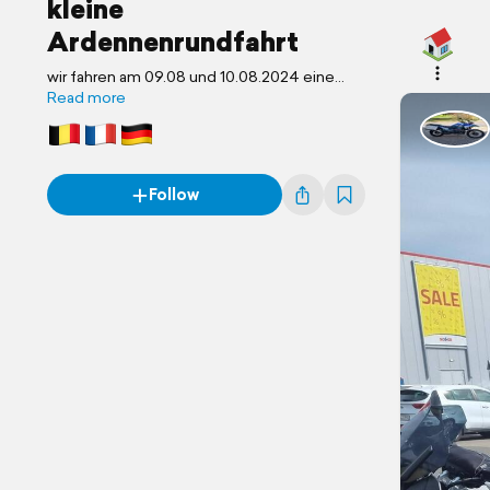
kleine
Ardennenrundfahrt
wir fahren am 09.08 und 10.08.2024 eine
kleine Tour durch die Ardennen.
Read more
Daniel 2, Joachim, Michael und ich. Da
Michael kurzfristig abgesagt hat, sind wir nun
zu dritt.
Follow