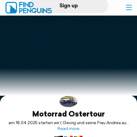
Sign up
Log in
Home
Print a book
Flyover video
Explore
Motorrad Ostertour
Support
am 18.04.2025 starten wir ( Georg und seine Frau Andrea aus
Jülich / Axel aus Laudenbach an der Bergstraße und ich, in
Read more
Richtung Frankreich. Wir treffen uns in Luxembourg und habe