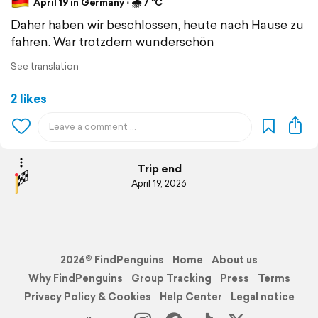
April 19 in Germany ⋅ 🌧 7 °C
Daher haben wir beschlossen, heute nach Hause zu
fahren. War trotzdem wunderschön
See translation
2 likes
Trip end
April 19, 2026
2026© FindPenguins
Home
About us
Why FindPenguins
Group Tracking
Press
Terms
Privacy Policy & Cookies
Help Center
Legal notice