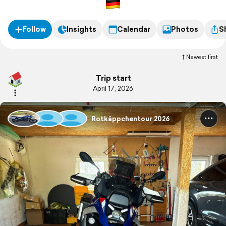
schöne Touren fahren...
Follow
Insights
Calendar
Photos
S
Newest first
Trip start
April 17, 2026
Rotkäppchentour 2026