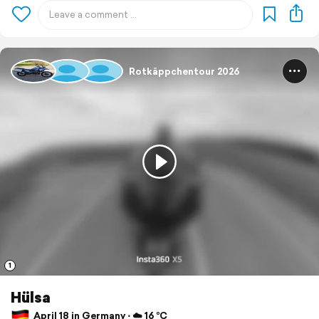
Rotkäppchentour 2026
1
Hülsa
April 18 in Germany ⋅ ☁️ 16 °C