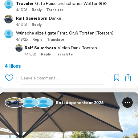
Traveler
Gute Reise und schönes Wetter ☀️☀️
4/17/26
Reply
Translate
Ralf Sauerborn
Danke
4/17/26
Reply
Wünsche allzeit gute Fahrt. Gruß Torsten [Torsten]
4/18/26
Reply
Translate
Ralf Sauerborn
Vielen Dank Torsten
4/18/26
Reply
Translate
4 likes
Rotkäppchentour 2026