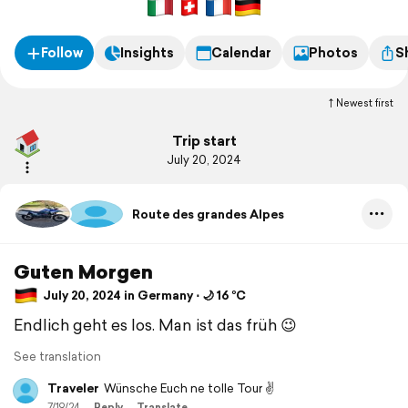
Follow
Insights
Calendar
Photos
S
Newest first
Trip start
July 20, 2024
Route des grandes Alpes
Guten Morgen
July 20, 2024 in Germany ⋅ 🌙 16 °C
Endlich geht es los. Man ist das früh 😉
See translation
Traveler
Wünsche Euch ne tolle Tour ✌️
7/19/24
Reply
Translate