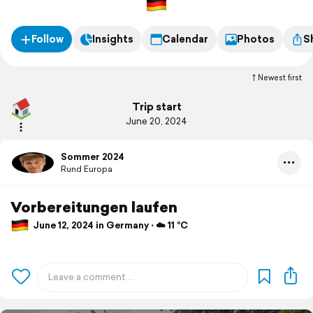
Werder.
Follow
Insights
Calendar
Photos
S
Newest first
Trip start
June 20, 2024
Sommer 2024
Rund Europa
Vorbereitungen laufen
June 12, 2024 in Germany ⋅ ☁️ 11 °C