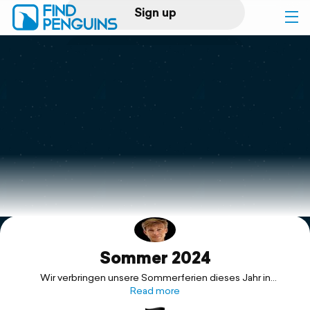
Sign up
Log in
Home
Print a book
Flyover video
Explore
Sommer 2024
Support
Wir verbringen unsere Sommerferien dieses Jahr in
Norddeutschland und fangen mit zwei Trips im eigenen
Read more
Landkreis an. Danach gehts nach Alt-Schwerin auf den Plauer