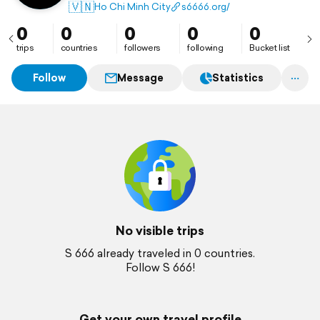
thể thao sôi động, casino trực tuyến chân thực và hệ
🇻🇳
Ho Chi Minh City
s6666.org/
thống xổ số siêu tốc có tỷ lệ ăn thưởng hấp dẫn.
0
0
0
0
0
trips
countries
followers
following
Bucket list
Follow
Message
Statistics
No visible trips
S 666 already traveled in 0 countries.
Follow S 666!
Get your own travel profile