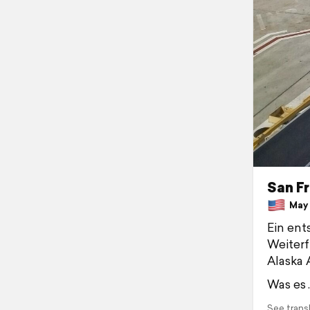
San Fr
May 5
Ein ent
Weiterf
Alaska 
Was es
See trans