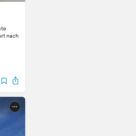
ute
ort nach