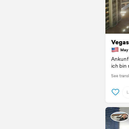
Vegas
May 5
Ankunft
ich bin
See trans