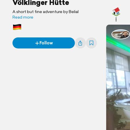
Völklinger Hütte
A short but fine adventure by Belial
Read more
Follow