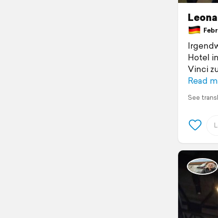
Leonar
Febru
Irgendw
Hotel i
Vinci z
Read m
See trans