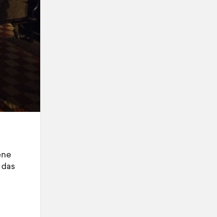
ene
 das