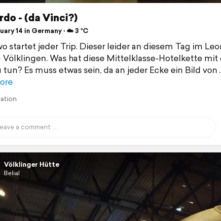
do - (da Vinci?)
ary 14 in Germany ⋅ ☁️ 3 °C
o startet jeder Trip. Dieser leider an diesem Tag im Le
n Völklingen. Was hat diese Mittelklasse-Hotelkette mit
u tun? Es muss etwas sein, da an jeder Ecke ein Bild von
ore
lation
Völklinger Hütte
Belial