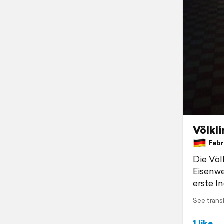
Völkli
Febru
Die Völ
Eisenwe
erste I
See trans
1 like