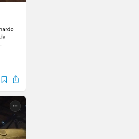
onardo
 da