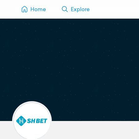
Home
Explore