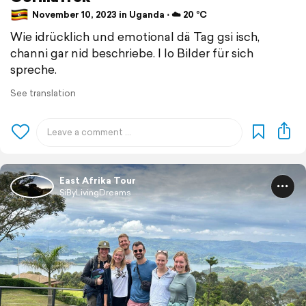
November 10, 2023 in Uganda ⋅ ☁️ 20 °C
Wie idrücklich und emotional dä Tag gsi isch,
channi gar nid beschriebe. I lo Bilder für sich
spreche.
See translation
East Afrika Tour
SiByLivingDreams