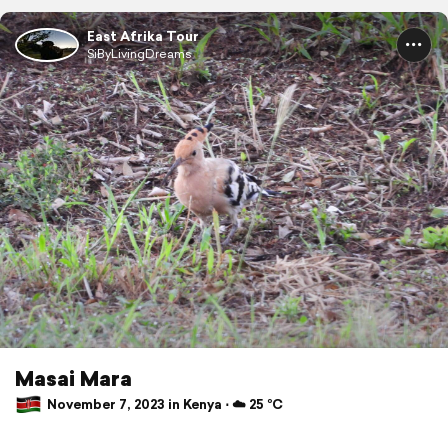
East Afrika Tour
SiByLivingDreams
Masai Mara
November 7, 2023 in Kenya ⋅ ☁️ 25 °C