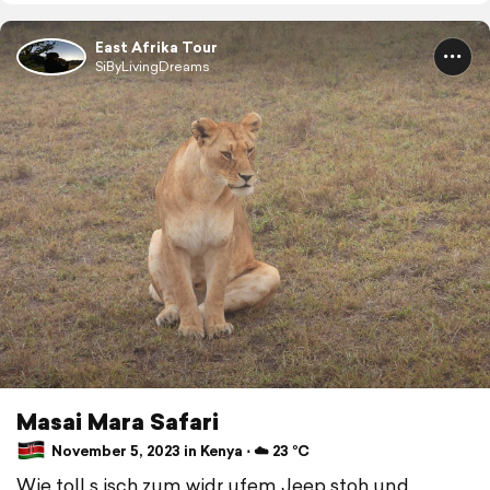
East Afrika Tour
SiByLivingDreams
Masai Mara Safari
November 5, 2023 in Kenya ⋅ ☁️ 23 °C
Wie toll s isch zum widr ufem Jeep stoh und