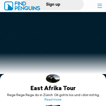
Sign up
Log in
Home
Print a book
Flyover video
Explore
East Afrika Tour
Support
Rege Rege Rege do in Zürich. Gli gohts los und i dörr richtig
Doha abhebe... I ha so im Gfühl, dass es unvergesslichs
Read more
Abentür uf mi wartet 😍