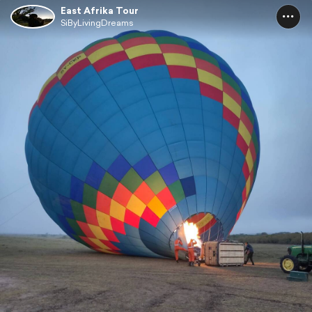
East Afrika Tour
SiByLivingDreams