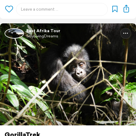
East Afrika Tour
SiByLivingDreams
GorillaTrek