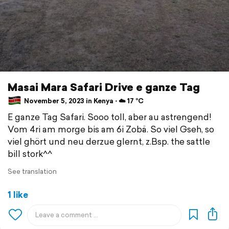
Masai Mara Safari Drive e ganze Tag
November 5, 2023 in Kenya ⋅ ☁️ 17 °C
E ganze Tag Safari. Sooo toll, aber au astrengend!
Vom 4ri am morge bis am 6i Zobä. So viel Gseh, so
viel ghört und neu derzue glernt, z.Bsp. the sattle
bill stork^^
See translation
1 like