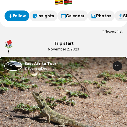
Follow
Insights
Calendar
Photos
S
Newest first
Trip start
November 2, 2023
East Afrika Tour
SiByLivingDreams