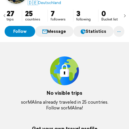
in der Sonne mit einem Buch.
🇩🇪
Deutschland
27
25
7
3
0
trips
countries
followers
following
Bucket list
Follow
Message
Statistics
No visible trips
sorMAlina already traveled in 25 countries.
Follow sorMAlina!
Get your own travel profile