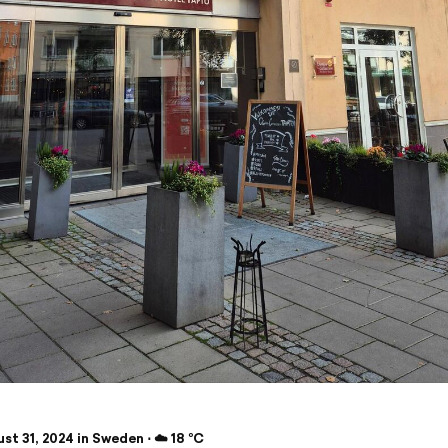
t 31, 2024 in Sweden ⋅ ☁️ 18 °C