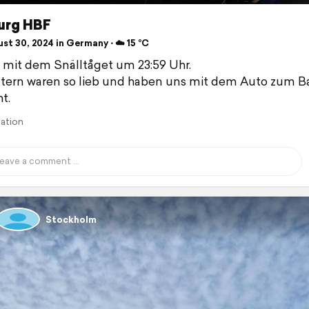
rg HBF
st 30, 2024 in Germany ⋅ ☁️ 15 °C
 mit dem Snälltåget um 23:59 Uhr.
ltern waren so lieb und haben uns mit dem Auto zum 
t.
lation
Stockholm