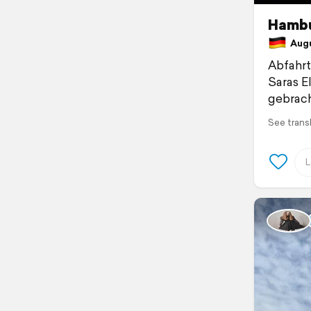
Hambu
Augu
Abfahrt
Saras E
gebrach
See trans