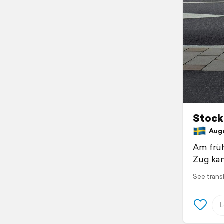
Stock
Augu
Am früh
Zug kan
See trans