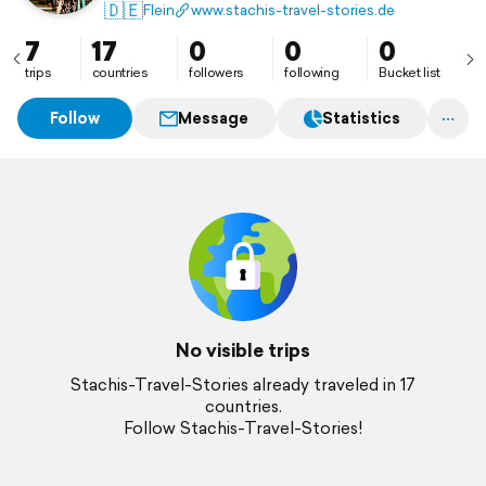
Wir lieben es die Welt zu bereisen, gut zu essen und
🇩🇪
Flein
www.stachis-travel-stories.de
davon zu erzählen, wie wir sie erleben. Getreu dem
Motto: „Let The Good Times Roll!“ 😎
7
17
0
0
0
trips
countries
followers
following
Bucket list
Follow
Message
Statistics
No visible trips
Stachis-Travel-Stories already traveled in 17
countries.
Follow Stachis-Travel-Stories!