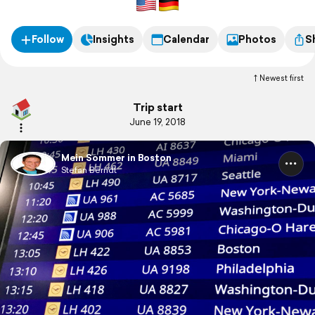
Follow
Insights
Calendar
Photos
S
Newest first
Trip start
June 19, 2018
Mein Sommer in Boston
Stefan Berndt