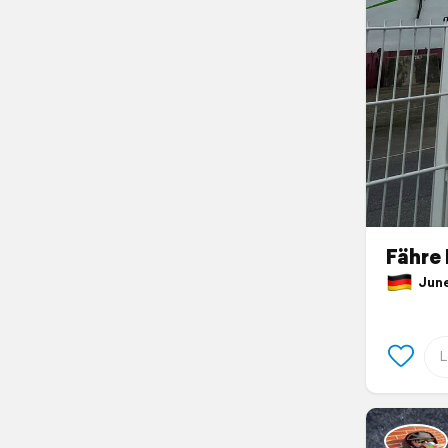
Fähre 
June