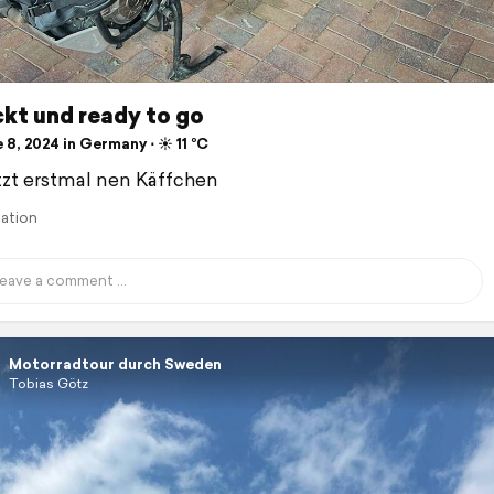
kt und ready to go
8, 2024 in Germany ⋅ ☀️ 11 °C
tzt erstmal nen Käffchen
lation
Motorradtour durch Sweden
Tobias Götz