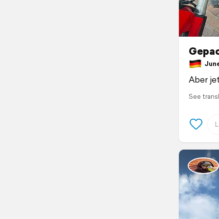
Gepac
June 
Aber je
See trans